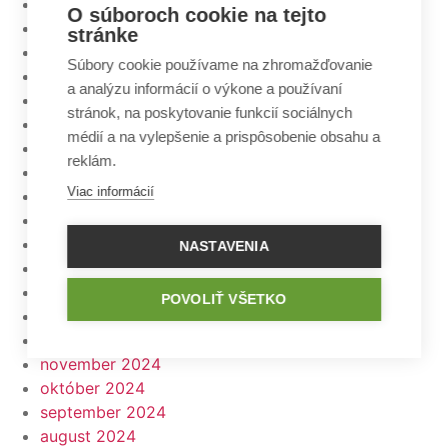
február 2026
O súboroch cookie na tejto
január 2026
stránke
december 2025
Súbory cookie používame na zhromažďovanie
november 2025
a analýzu informácií o výkone a používaní
október 2025
stránok, na poskytovanie funkcií sociálnych
september 2025
médií a na vylepšenie a prispôsobenie obsahu a
august 2025
reklám.
júl 2025
Viac informácií
jún 2025
máj 2025
apríl 2025
NASTAVENIA
marec 2025
február 2025
POVOLIŤ VŠETKO
január 2025
december 2024
november 2024
október 2024
september 2024
august 2024