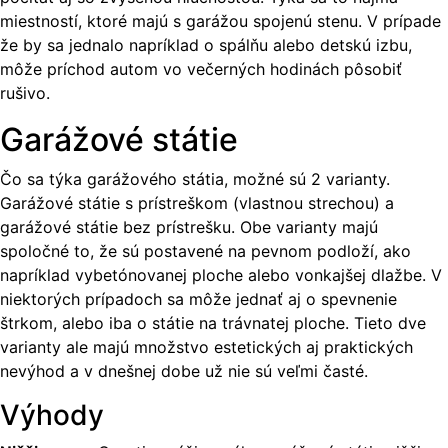
miestností, ktoré majú s garážou spojenú stenu. V prípade
že by sa jednalo napríklad o spálňu alebo detskú izbu,
môže príchod autom vo večerných hodinách pôsobiť
rušivo.
Garážové státie
Čo sa týka garážového státia, možné sú 2 varianty.
Garážové státie s prístreškom (vlastnou strechou) a
garážové státie bez prístrešku. Obe varianty majú
spoločné to, že sú postavené na pevnom podloží, ako
napríklad vybetónovanej ploche alebo vonkajšej dlažbe. V
niektorých prípadoch sa môže jednať aj o spevnenie
štrkom, alebo iba o státie na trávnatej ploche. Tieto dve
varianty ale majú množstvo estetických aj praktických
nevýhod a v dnešnej dobe už nie sú veľmi časté.
Výhody