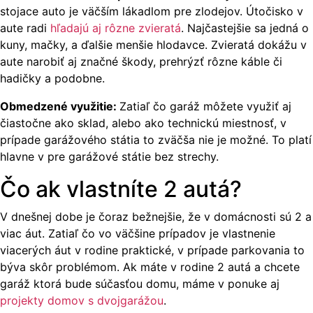
stojace auto je väčším lákadlom pre zlodejov. Útočisko v
aute radi
hľadajú aj rôzne zvieratá
. Najčastejšie sa jedná o
kuny, mačky, a ďalšie menšie hlodavce. Zvieratá dokážu v
aute narobiť aj značné škody, prehrýzť rôzne káble či
hadičky a podobne.
Obmedzené využitie:
Zatiaľ čo garáž môžete využiť aj
čiastočne ako sklad, alebo ako technickú miestnosť, v
prípade garážového státia to zväčša nie je možné. To platí
hlavne v pre garážové státie bez strechy.
Čo ak vlastníte 2 autá?
V dnešnej dobe je čoraz bežnejšie, že v domácnosti sú 2 a
viac áut. Zatiaľ čo vo väčšine prípadov je vlastnenie
viacerých áut v rodine praktické, v prípade parkovania to
býva skôr problémom. Ak máte v rodine 2 autá a chcete
garáž ktorá bude súčasťou domu, máme v ponuke aj
projekty domov s dvojgarážou
.