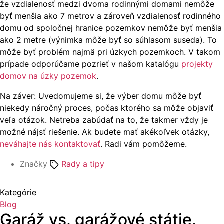
že vzdialenosť medzi dvoma rodinnými domami nemôže
byť menšia ako 7 metrov a zároveň vzdialenosť rodinného
domu od spoločnej hranice pozemkov nemôže byť menšia
ako 2 metre (výnimka môže byť so súhlasom suseda). To
môže byť problém najmä pri úzkych pozemkoch. V takom
prípade odporúčame pozrieť v našom katalógu
projekty
domov na úzky pozemok
.
Na záver: Uvedomujeme si, že výber domu môže byť
niekedy náročný proces, počas ktorého sa môže objaviť
veľa otázok. Netreba zabúdať na to, že takmer vždy je
možné nájsť riešenie. Ak budete mať akékoľvek otázky,
neváhajte nás kontaktovať
. Radi vám pomôžeme.
Značky
Rady a tipy
Kategórie
Blog
Garáž vs. garážové státie.