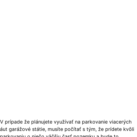
V prípade že plánujete využívať na parkovanie viacerých
áut garážové státie, musíte počítať s tým, že prídete kvôli
parkovaniu o niečo väčšiu časť pozemku a bude to