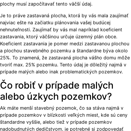
plochy musí započítavať tento väčší údaj.
Je to práve zastavaná plocha, ktorá by vás mala zaujímať
najviac ešte na začiatku plánovania vašej budúcej
nehnuteľnosti. Zaujímať by vás mal napríklad koeficient
zastavania, ktorý väčšinou určuje územný plán obce.
Koeficient zastavania je pomer medzi zastavanou plochou
a plochou stavebného pozemku a štandardne býva okolo
25%. To znamená, že zastavaná plocha vášho domu môže
tvoriť max. 25% pozemku. Tento údaj je dôležitý najmä v
prípade malých alebo inak problematických pozemkov.
Čo robiť v prípade malých
alebo úzkych pozemkov?
Ak máte menší stavebný pozemok, čo sa stáva najmä v
prípade pozemkov v blízkosti veľkých miest, kde sú ceny
štandardne vyššie, alebo tiež v prípade pozemkov
nadobudnutých dedičstvom, je potrebné si zodpovedať