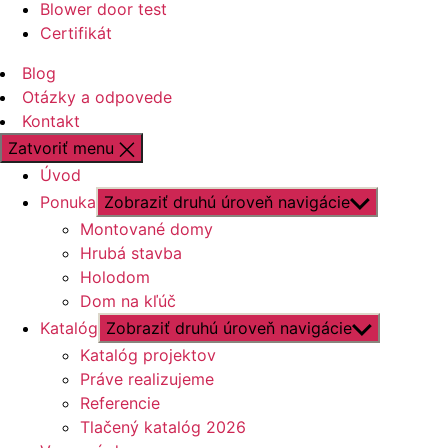
Blower door test
Certifikát
Blog
Otázky a odpovede
Kontakt
Zatvoriť menu
Úvod
Ponuka
Zobraziť druhú úroveň navigácie
Montované domy
Hrubá stavba
Holodom
Dom na kľúč
Katalóg
Zobraziť druhú úroveň navigácie
Katalóg projektov
Práve realizujeme
Referencie
Tlačený katalóg 2026