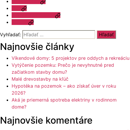
Naše výhody
Blog
Otázky a odpovede
Kontakt
Vyhľadať:
Najnovšie články
Víkendové domy: 5 projektov pre oddych a rekreáciu
Vytýčenie pozemku: Prečo je nevyhnutné pred
začiatkom stavby domu?
Malé drevostavby na kľúč
Hypotéka na pozemok – ako získať úver v roku
2026?
Aká je priemerná spotreba elektriny v rodinnom
dome?
Najnovšie komentáre