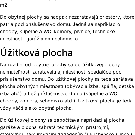
m2.
Do obytnej plochy sa naopak nezarátavajú priestory, ktoré
patria pod príslušenstvo domu. Jedná sa napríklad o
chodby, kúpeľne a WC, komory, pivnice, technické
miestnosti, garáž alebo schodisko.
Úžitková plocha
Na rozdiel od obytnej plochy sa do úžitkovej plochy
nehnuteľnosti zarátavajú aj miestnosti spadajúce pod
príslušenstvo domu. Do úžitkovej plochy sa teda zarátava
plocha obytných miestností (obývacia izba, spálňa, detská
izba atď.) a tiež príslušenstvo domu (kúpeľne a WC,
chodby, komora, schodisko atď.). Úžitková plocha je teda
vždy väčšia ako obytná plocha.
Do úžitkovej plochy sa započítava napríklad aj plocha
garáže a plocha zabratá technickými prístrojmi,
strojovňou, vykurovacím zariadením či kuchynskou linkou.