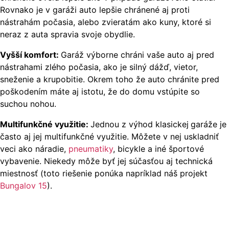
Rovnako je v garáži auto lepšie chránené aj proti
nástrahám počasia, alebo zvieratám ako kuny, ktoré si
neraz z auta spravia svoje obydlie.
Vyšší komfort:
Garáž výborne chráni vaše auto aj pred
nástrahami zlého počasia, ako je silný dážď, vietor,
sneženie a krupobitie. Okrem toho že auto chránite pred
poškodením máte aj istotu, že do domu vstúpite so
suchou nohou.
Multifunkčné využitie:
Jednou z výhod klasickej
garáže je
často aj jej multifunkčné využitie. Môžete v nej uskladniť
veci ako náradie,
pneumatiky
, bicykle a iné športové
vybavenie. Niekedy môže byť jej súčasťou aj technická
miestnosť (toto riešenie ponúka napríklad náš projekt
Bungalov 15
).