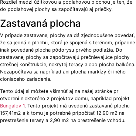
Rozdiel medzi úžitkovou a podlahovou plochou je ten, že
do podlahovej plochy sa započítavajú aj priečky.
Zastavaná plocha
V prípade zastavanej plochy sa dá zjednodušene povedať,
že sa jedná o plochu, ktorá je spojená s terénom, prípadne
inak povedané plocha pôdorysu prvého podlažia. Do
zastavanej plochy sa započítavajú prečnievajúce plochy
strešnej konštrukcie, nekrytej terasy alebo plocha balkóna.
Nezapočítava sa napríklad ani plocha markízy či iného
cloniaceho zariadenia.
Tento údaj si môžete všimnúť aj na našej stránke pri
otvorení niektorého z projektov domu, napríklad projekt
Bungalov 1
. Tento projekt má uvedenú zastavanú plochu
157,41m2 a k tomu je potrebné pripočítať 12,90 m2 na
prestrešenie terasy a 2,90 m2 na prestrešenie vchodu.