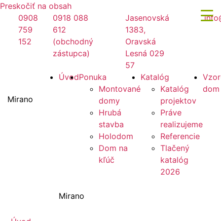
Preskočiť na obsah
0908
0918 088
Jasenovská
info
759
612
1383,
152
(obchodný
Oravská
zástupca)
Lesná 029
57
Úvod
Ponuka
Katalóg
Vzor
Montované
Katalóg
dom
Mirano
domy
projektov
Hrubá
Práve
stavba
realizujeme
Holodom
Referencie
Dom na
Tlačený
kľúč
katalóg
2026
Mirano