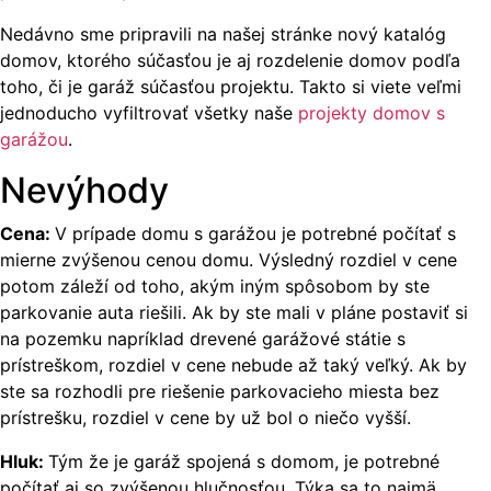
Nedávno sme pripravili na našej stránke nový katalóg
domov, ktorého súčasťou je aj rozdelenie domov podľa
toho, či je garáž súčasťou projektu. Takto si viete veľmi
jednoducho vyfiltrovať všetky naše
projekty domov s
garážou
.
Nevýhody
Cena:
V prípade domu s garážou je potrebné počítať s
mierne zvýšenou cenou domu. Výsledný rozdiel v cene
potom záleží od toho, akým iným spôsobom by ste
parkovanie auta riešili. Ak by ste mali v pláne postaviť si
na pozemku napríklad drevené garážové státie s
prístreškom, rozdiel v cene nebude až taký veľký. Ak by
ste sa rozhodli pre riešenie parkovacieho miesta bez
prístrešku, rozdiel v cene by už bol o niečo vyšší.
Hluk:
Tým že je garáž spojená s domom, je potrebné
počítať aj so zvýšenou hlučnosťou. Týka sa to najmä