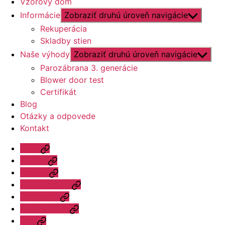
Vzorový dom
Informácie
Zobraziť druhú úroveň navigácie
Rekuperácia
Skladby stien
Naše výhody
Zobraziť druhú úroveň navigácie
Parozábrana 3. generácie
Blower door test
Certifikát
Blog
Otázky a odpovede
Kontakt
Úvod
Ponuka
Katalóg
Vzorový dom
Informácie
Naše výhody
Blog