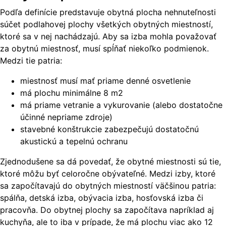
Podľa definície predstavuje obytná plocha nehnuteľnosti
súčet podlahovej plochy všetkých obytných miestností,
ktoré sa v nej nachádzajú. Aby sa izba mohla považovať
za obytnú miestnosť, musí spĺňať niekoľko podmienok.
Medzi tie patria:
miestnosť musí mať priame denné osvetlenie
má plochu minimálne 8 m2
má priame vetranie a vykurovanie (alebo dostatočne
účinné nepriame zdroje)
stavebné konštrukcie zabezpečujú dostatočnú
akustickú a tepelnú ochranu
Zjednodušene sa dá povedať, že obytné miestnosti sú tie,
ktoré môžu byť celoročne obývateľné. Medzi izby, ktoré
sa započítavajú do obytných miestností väčšinou patria:
spálňa, detská izba, obývacia izba, hosťovská izba či
pracovňa. Do obytnej plochy sa započítava napríklad aj
kuchyňa, ale to iba v prípade, že má plochu viac ako 12