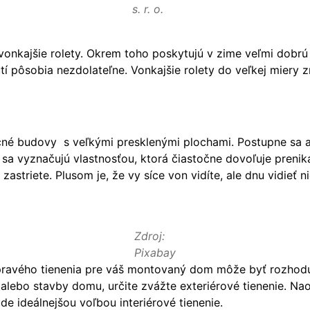
s. r. o.
onkajšie rolety. Okrem toho poskytujú v zime veľmi dobrú 
 pôsobia nezdolateľne. Vonkajšie rolety do veľkej miery zn
rčné budovy s veľkými presklenými plochami. Postupne sa 
m sa vyznačujú vlastnosťou, ktorá čiastočne dovoľuje preni
zastriete. Plusom je, že vy síce von vidíte, ale dnu vidieť
Zdroj:
Pixabay
 pravého tienenia pre váš montovaný dom môže byť rozhodu
alebo stavby domu, určite zvážte exteriérové tienenie. Na
 ideálnejšou voľbou interiérové tienenie.