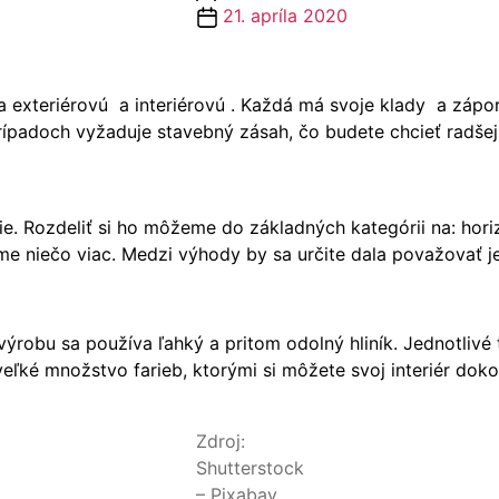
článku
Dátum
21. apríla 2020
článku
a exteriérovú a interiérovú . Každá má svoje klady a zápo
rípadoch vyžaduje stavebný zásah, čo budete chcieť radšej
. Rozdeliť si ho môžeme do základných kategórii na: horizon
eme niečo viac. Medzi výhody by sa určite dala považovať
 výrobu sa používa ľahký a pritom odolný hliník. Jednotliv
eľké množstvo farieb, ktorými si môžete svoj interiér doko
Zdroj:
Shutterstock
– Pixabay