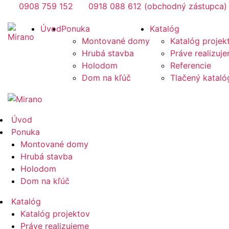
Preskočiť
0908 759 152
0918 088 612 (obchodný zástupca)
na
Mirano
Úvod
Ponuka
Katalóg
obsah
Montované domy
Katalóg projek
Hrubá stavba
Práve realizuj
Holodom
Referencie
Dom na kľúč
Tlačený katal
Mirano
Úvod
Ponuka
Montované domy
Hrubá stavba
Holodom
Dom na kľúč
Katalóg
Katalóg projektov
Práve realizujeme