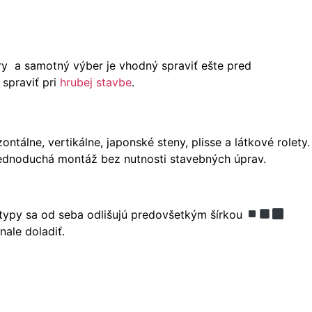
ry a samotný výber je vhodný spraviť ešte pred
 spraviť pri
hrubej stavbe
.
tálne, vertikálne, japonské steny, plisse a látkové rolety.
 jednoduchá montáž bez nutnosti stavebných úprav.
é typy sa od seba odlišujú predovšetkým šírkou
nale doladiť.