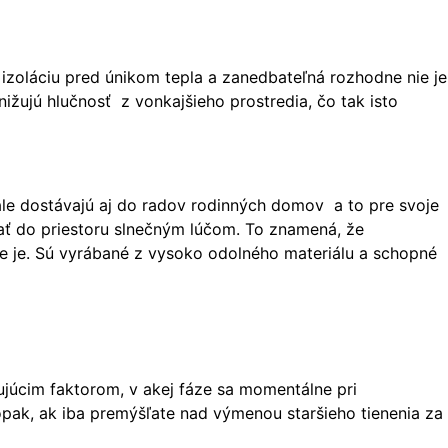
izoláciu pred únikom tepla a zanedbateľná rozhodne nie je
ižujú hlučnosť z vonkajšieho prostredia, čo tak isto
ale dostávajú aj do radov rodinných domov a to pre svoje
kať do priestoru slnečným lúčom. To znamená, že
 nie je. Sú vyrábané z vysoko odolného materiálu a schopné
júcim faktorom, v akej fáze sa momentálne pri
opak, ak iba premýšľate nad výmenou staršieho tienenia za