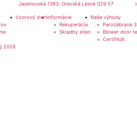
Jasenovská 1383, Oravská Lesná 029 57
Vzorový dom
Informácie
Naše výhody
tov
Rekuperácia
Parozábrana 3
eme
Skladby stien
Blower door te
Certifikát
óg 2026