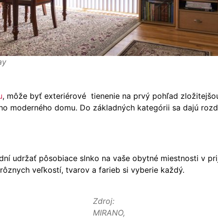
ay
u
, môže byť exteriérové tienenie na prvý pohľad zložitejšo
šho moderného domu. Do základných kategórii sa dajú rozdeli
ní udržať pôsobiace slnko na vaše obytné miestnosti v pri
ôznych veľkostí, tvarov a farieb si vyberie každý.
Zdroj:
MIRANO,