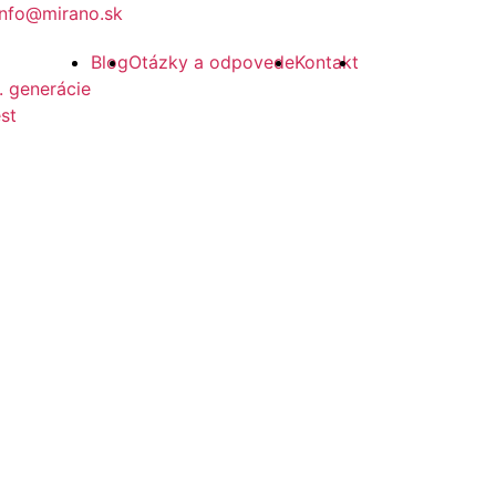
info@mirano.sk
Blog
Otázky a odpovede
Kontakt
. generácie
st