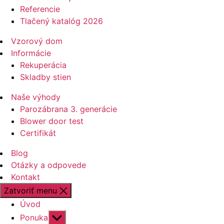
Referencie
Tlačený katalóg 2026
Vzorový dom
Informácie
Rekuperácia
Skladby stien
Naše výhody
Parozábrana 3. generácie
Blower door test
Certifikát
Blog
Otázky a odpovede
Kontakt
Zatvoriť menu
Úvod
Zobraziť
Ponuka