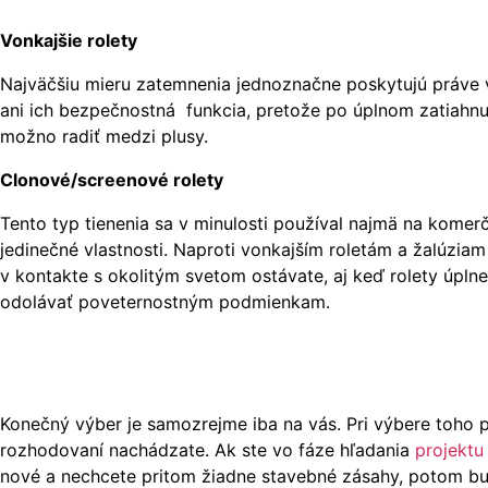
Vonkajšie rolety
Najväčšiu mieru zatemnenia jednoznačne poskytujú práve v
ani ich bezpečnostná funkcia, pretože po úplnom zatiahnutí
možno radiť medzi plusy.
Clonové/screenové rolety
Tento typ tienenia sa v minulosti používal najmä na kome
jedinečné vlastnosti. Naproti vonkajším roletám a žalúzia
v kontakte s okolitým svetom ostávate, aj keď rolety úplne 
odolávať poveternostným podmienkam.
Konečný výber je samozrejme iba na vás. Pri výbere toho
rozhodovaní nachádzate. Ak ste vo fáze hľadania
projektu
nové a nechcete pritom žiadne stavebné zásahy, potom bude