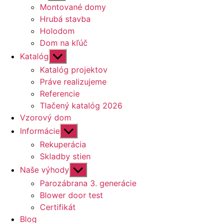
druhú
Montované domy
úroveň
Hrubá stavba
navigácie
Holodom
Dom na kľúč
Zobraziť
Katalóg
druhú
Katalóg projektov
úroveň
Práve realizujeme
navigácie
Referencie
Tlačený katalóg 2026
Vzorový dom
Zobraziť
Informácie
druhú
Rekuperácia
úroveň
Skladby stien
navigácie
Zobraziť
Naše výhody
druhú
Parozábrana 3. generácie
úroveň
Blower door test
navigácie
Certifikát
Blog