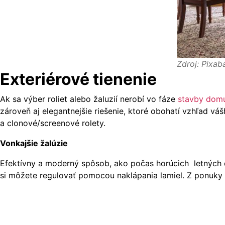
Zdroj: Pixab
Exteriérové tienenie
Ak sa výber roliet alebo žaluzií nerobí vo fáze
stavby dom
zároveň aj elegantnejšie riešenie, ktoré obohatí vzhľad vá
a clonové/screenové rolety.
Vonkajšie žalúzie
Efektívny a moderný spôsob, ako počas horúcich letných d
si môžete regulovať pomocou naklápania lamiel. Z ponuky r