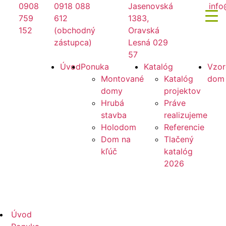
Preskočiť
0908
0918 088
Jasenovská
info
na
759
612
1383,
obsah
152
(obchodný
Oravská
zástupca)
Lesná 029
57
Mirano
Úvod
Ponuka
Katalóg
Vzor
Montované
Katalóg
dom
domy
projektov
Hrubá
Práve
stavba
realizujeme
Holodom
Referencie
Dom na
Tlačený
kľúč
katalóg
2026
Mirano
Úvod