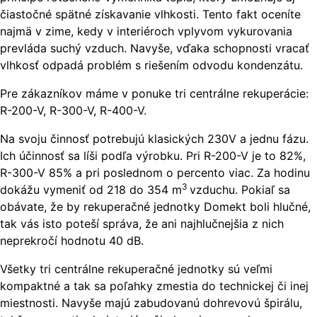
čiastočné spätné získavanie vlhkosti. Tento fakt oceníte
najmä v zime, kedy v interiéroch vplyvom vykurovania
prevláda suchý vzduch. Navyše, vďaka schopnosti vracať
vlhkosť odpadá problém s riešením odvodu kondenzátu.
Pre zákazníkov máme v ponuke tri centrálne rekuperácie:
R-200-V, R-300-V, R-400-V.
Na svoju činnosť potrebujú klasických 230V a jednu fázu.
Ich účinnosť sa líši podľa výrobku. Pri R-200-V je to 82%,
R-300-V 85% a pri poslednom o percento viac. Za hodinu
3
dokážu vymeniť od 218 do 354 m
vzduchu. Pokiaľ sa
obávate, že by rekuperačné jednotky Domekt boli hlučné,
tak vás isto poteší správa, že ani najhlučnejšia z nich
neprekročí hodnotu 40 dB.
Všetky tri centrálne rekuperačné jednotky sú veľmi
kompaktné a tak sa poľahky zmestia do technickej či inej
miestnosti. Navyše majú zabudovanú dohrevovú špirálu,