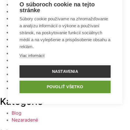
O súboroch cookie na tejto
september 2016
stránke
august 2016
júl 2016
Súbory cookie používame na zhromažďovanie
jún 2016
a analýzu informácií o výkone a používaní
máj 2016
stránok, na poskytovanie funkcií sociálnych
apríl 2016
médií a na vylepšenie a prispôsobenie obsahu a
marec 2016
reklám.
február 2016
Viac informácií
január 2016
december 2015
NASTAVENIA
november 2015
október 2015
POVOLIŤ VŠETKO
september 2015
Kategórie
Blog
Nezaradené