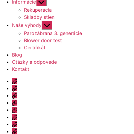
Zobraziť
Informácie
druhú
Rekuperácia
úroveň
Skladby stien
navigácie
Zobraziť
Naše výhody
druhú
Parozábrana 3. generácie
úroveň
Blower door test
navigácie
Certifikát
Blog
Otázky a odpovede
Kontakt
Úvod
Ponuka
Katalóg
Vzorový
dom
Informácie
Naše
výhody
Blog
Otázky