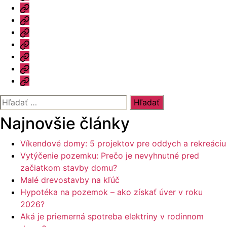
Katalóg
Vzorový
dom
Informácie
Naše
výhody
Blog
Otázky
a
Kontakt
odpovede
Vyhľadať:
Najnovšie články
Víkendové domy: 5 projektov pre oddych a rekreáciu
Vytýčenie pozemku: Prečo je nevyhnutné pred
začiatkom stavby domu?
Malé drevostavby na kľúč
Hypotéka na pozemok – ako získať úver v roku
2026?
Aká je priemerná spotreba elektriny v rodinnom