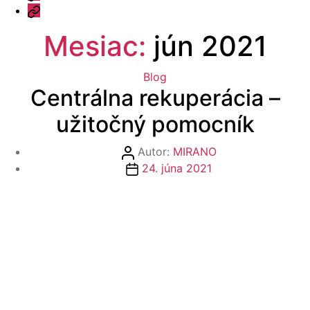
a
Kontakt
odpovede
Mesiac:
jún 2021
Kategórie
Blog
Centrálna rekuperácia –
užitočný pomocník
Autor
Autor:
MIRANO
článku
Dátum
24. júna 2021
článku