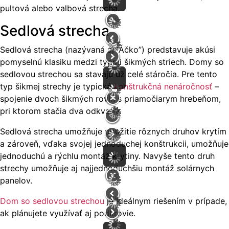
pultová alebo valbová strecha.
Sedlová strecha
Sedlová strecha (nazývaná aj “Áčko”) predstavuje akúsi
pomyselnú klasiku medzi typmi šikmých striech. Domy so
sedlovou strechou sa stavajú už celé stáročia. Pre tento
typ šikmej strechy je typická
konštrukčná nenáročnosť
–
spojenie dvoch šikmých rovín s priamočiarym hrebeňom,
pri ktorom stačia dva odkvapy.
Sedlová strecha umožňuje použitie rôznych druhov krytím
a zároveň, vďaka svojej jednoduchej konštrukcii, umožňuje
jednoduchú a rýchlu montáž krytiny. Navyše tento druh
strechy umožňuje aj najjednoduchšiu montáž solárnych
panelov.
Dom so sedlovou strechou
je ideálnym riešením v prípade,
ak plánujete využívať aj podkrovie.