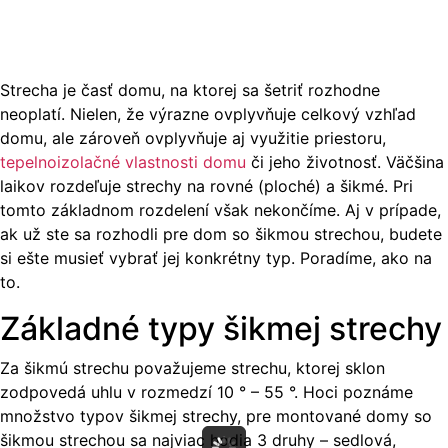
Strecha je časť domu, na ktorej sa šetriť rozhodne
neoplatí. Nielen, že výrazne ovplyvňuje celkový vzhľad
domu, ale zároveň ovplyvňuje aj využitie priestoru,
tepelnoizolačné vlastnosti domu
či jeho životnosť. Väčšina
laikov rozdeľuje strechy na rovné (ploché) a šikmé. Pri
tomto základnom rozdelení však nekončíme. Aj v prípade,
ak už ste sa rozhodli pre dom so šikmou strechou, budete
si ešte musieť vybrať jej konkrétny typ. Poradíme, ako na
to.
Základné typy šikmej strechy
Za šikmú strechu považujeme strechu, ktorej sklon
zodpovedá uhlu v rozmedzí 10 ° – 55 °. Hoci poznáme
množstvo typov šikmej strechy, pre montované domy so
šikmou strechou sa najviac hodia 3 druhy – sedlová,