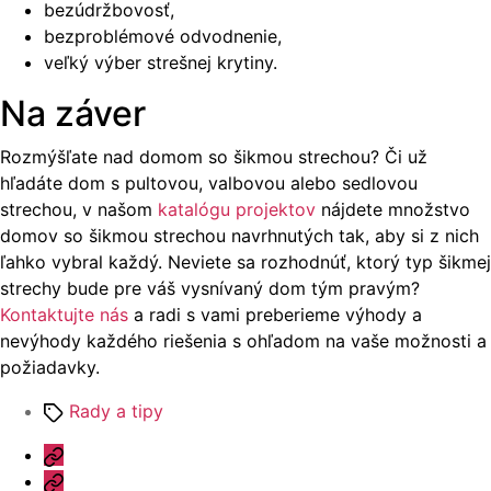
bezúdržbovosť,
bezproblémové odvodnenie,
veľký výber strešnej krytiny.
Na záver
Rozmýšľate nad domom so šikmou strechou? Či už
hľadáte dom s pultovou, valbovou alebo sedlovou
strechou, v našom
katalógu projektov
nájdete množstvo
domov so šikmou strechou navrhnutých tak, aby si z nich
ľahko vybral každý. Neviete sa rozhodnúť, ktorý typ šikmej
strechy bude pre váš vysnívaný dom tým pravým?
Kontaktujte nás
a radi s vami preberieme výhody a
nevýhody každého riešenia s ohľadom na vaše možnosti a
požiadavky.
Značky
Rady a tipy
Úvod
Ponuka