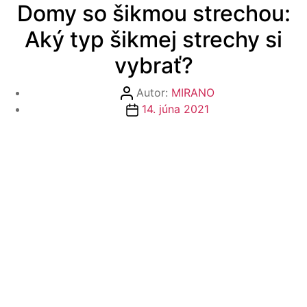
Domy so šikmou strechou:
Aký typ šikmej strechy si
vybrať?
Autor
Autor:
MIRANO
článku
Dátum
14. júna 2021
článku