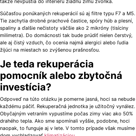
takže nevpustia do interiéru žiadnu zimu zvonka.
Súčasťou ponúkaných rekuperácií sú aj filtre typu F7 a M5.
Tie zachytia drobné prachové častice, spóry húb a plesní,
spaliny a ďalšie nečistoty väčšie ako 2 mikróny (tisíciny
milimetra). Do domácnosti tak bude prúdiť nielen čerstvý,
ale aj čistý vzduch, čo ocenia najmä alergici alebo ľudia
žijúci na miestach so zvýšenou prašnosťou.
Je teda rekuperácia
pomocník alebo zbytočná
investícia?
Odpoveď na túto otázku je pomerne jasná, hoci sa nebude
každému páčiť. Rekuperačná jednotka je užitočný vynález.
Obyčajným vetraním vypustíme počas zimy viac ako 50%
drahého tepla. Ako sme spomínali vyššie, podobne, hoci
naopak, to funguje aj v lete. V tomto prípade však musíme
dom vychladzovať
klimatizáciou
.