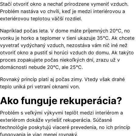
Stačí otvoriť okno a nechať prirodzene vymeniť vzduch.
Problém nastáva vo chvíli, keď je medzi interiérovou a
exteriérovou teplotou väčší rozdiel.
Napríklad počas leta. V dome máte príjemných 20°C, no
vonku je horko a teplomer v tieni ukazuje 35°C. Ak chcete
vyvetrať vydýchaný vzduch, nezostáva vám nič iné než
otvoriť okno a pustiť si horúci vzduch do domu. Ak takýto
proces zopakujete počas niekoľkých dní, zrazu už v
domácnosti nebude 20°C, ale 25°C.
Rovnaký princíp platí aj počas zimy. Vtedy však drahé
teplo uniká pri vetraní oknami von.
Ako funguje rekuperácia?
Problém s veľkými výkyvmi teplôt medzi interiérom a
exteriérom dokáže vyriešiť rekuperácia. Súčasné
technológie poskytujú viaceré prevedenia, no ich princíp
fungovania je viac menej rovnaký.