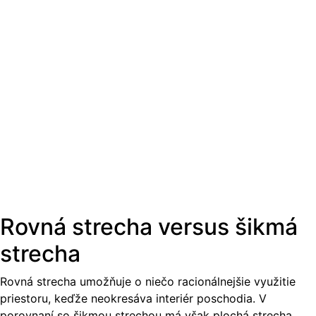
Rovná strecha versus šikmá
strecha
Rovná strecha umožňuje o niečo racionálnejšie využitie
priestoru, keďže neokresáva interiér poschodia. V
porovnaní so šikmou strechou má však plochá strecha