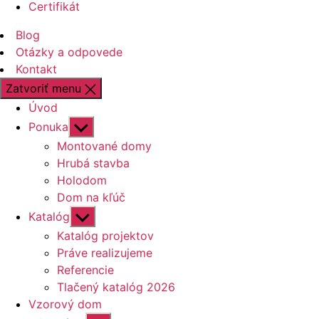
Certifikát
Blog
Otázky a odpovede
Kontakt
Zatvoriť menu
Úvod
Zobraziť
Ponuka
druhú
Montované domy
úroveň
Hrubá stavba
navigácie
Holodom
Dom na kľúč
Zobraziť
Katalóg
druhú
Katalóg projektov
úroveň
Práve realizujeme
navigácie
Referencie
Tlačený katalóg 2026
Vzorový dom