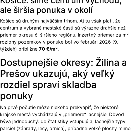
Košice: silné centrum východu,
ale širšia ponuka v okolí
Košice sú druhým najväčším trhom. Aj tu však platí, že
centrum a vybrané mestské časti sú výrazne drahšie než
priemer okresu či širšieho regiónu. Inzertný priemer za m²
rozlohy pozemkov v ponuke bol vo februári 2026 (9.
týždeň) približne
70 €/m²
.
Dostupnejšie okresy: Žilina a
Prešov ukazujú, aký veľký
rozdiel spraví skladba
ponuky
Na prvé počutie môže niekoho prekvapiť, že niektoré
krajské mestá vychádzajú v „priemere“ lacnejšie. Dôvod
býva jednoduchý: do štatistiky vstupujú aj lacnejšie typy
parciel (záhrady, lesy, ornica), prípadne veľké plochy mimo