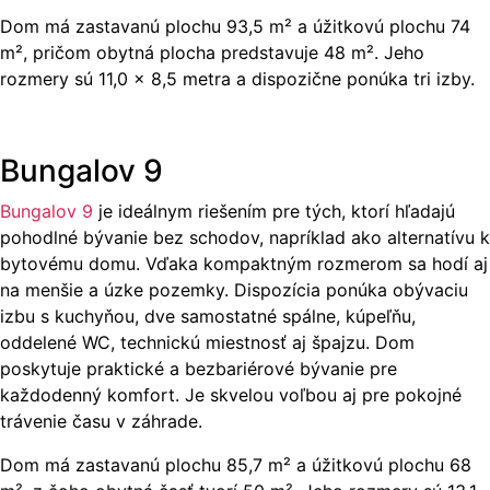
Dom má zastavanú plochu 93,5 m² a úžitkovú plochu 74
m², pričom obytná plocha predstavuje 48 m². Jeho
rozmery sú 11,0 × 8,5 metra a dispozične ponúka tri izby.
Bungalov 9
Bungalov 9
je ideálnym riešením pre tých, ktorí hľadajú
pohodlné bývanie bez schodov, napríklad ako alternatívu k
bytovému domu. Vďaka kompaktným rozmerom sa hodí aj
na menšie a úzke pozemky. Dispozícia ponúka obývaciu
izbu s kuchyňou, dve samostatné spálne, kúpeľňu,
oddelené WC, technickú miestnosť aj špajzu. Dom
poskytuje praktické a bezbariérové bývanie pre
každodenný komfort. Je skvelou voľbou aj pre pokojné
trávenie času v záhrade.
Dom má zastavanú plochu 85,7 m² a úžitkovú plochu 68