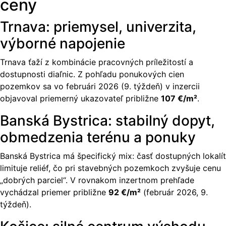
ceny
Trnava: priemysel, univerzita,
výborné napojenie
Trnava ťaží z kombinácie pracovných príležitostí a
dostupnosti diaľnic. Z pohľadu ponukových cien
pozemkov sa vo februári 2026 (9. týždeň) v inzercii
objavoval priemerný ukazovateľ približne
107 €/m²
.
Banská Bystrica: stabilný dopyt,
obmedzenia terénu a ponuky
Banská Bystrica má špecifický mix: časť dostupných lokalít
limituje reliéf, čo pri stavebných pozemkoch zvyšuje cenu
„dobrých parciel“. V rovnakom inzertnom prehľade
vychádzal priemer približne
92 €/m²
(február 2026, 9.
týždeň).