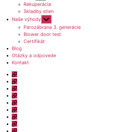
druhú
Rekuperácia
úroveň
Skladby stien
navigácie
Zobraziť
Naše výhody
druhú
Parozábrana 3. generácie
úroveň
Blower door test
navigácie
Certifikát
Blog
Otázky a odpovede
Kontakt
Úvod
Ponuka
Katalóg
Vzorový
dom
Informácie
Naše
výhody
Blog
Otázky
a
Kontakt