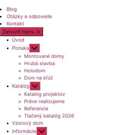
Blog
Otázky a odpovede
Kontakt
Zatvoriť menu
Úvod
Zobraziť
Ponuka
druhú
Montované domy
úroveň
Hrubá stavba
navigácie
Holodom
Dom na kľúč
Zobraziť
Katalóg
druhú
Katalóg projektov
úroveň
Práve realizujeme
navigácie
Referencie
Tlačený katalóg 2026
Vzorový dom
Zobraziť
Informácie