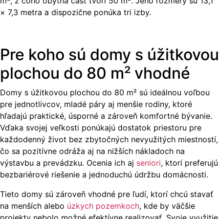
m², z čoho obytná časť tvorí 50 m². Jeho rozmery sú 13,1
× 7,3 metra a dispozične ponúka tri izby.
Pre koho sú domy s úžitkovou
plochou do 80 m² vhodné
Domy s úžitkovou plochou do 80 m² sú ideálnou voľbou
pre jednotlivcov, mladé páry aj menšie rodiny, ktoré
hľadajú praktické, úsporné a zároveň komfortné bývanie.
Vďaka svojej veľkosti ponúkajú dostatok priestoru pre
každodenný život bez zbytočných nevyužitých miestností,
čo sa pozitívne odráža aj na nižších nákladoch na
výstavbu a prevádzku. Ocenia ich aj
seniori
, ktorí preferujú
bezbariérové riešenie a jednoduchú údržbu domácnosti.
Tieto domy sú zároveň vhodné pre ľudí, ktorí chcú stavať
na menších alebo
úzkych pozemkoch
, kde by väčšie
projekty nebolo možné efektívne realizovať. Svoje využitie