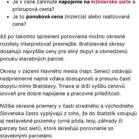
Je v cene zahrnuté
napojenie na
inžinierske siete
a
prístupová cesta?
Je to
ponuková cena
(inzercia) alebo realizovaná
cena?
Až po takomto spresnení porovnania možno okresné
rozdiely interpretovať presnejšie. Bratislavské okresy
dosahujú najvyššie ceny pre silný dopyt a obmedzenú
ponuku stavebných parciel.
Okresy v zázemí hlavného mesta (napr. Senec) ostávajú
nadpriemerné najmä vďaka dostupnosti a presunu časti
dopytu mimo Bratislavy. Trnava si drží vyššiu cenovú
úroveň pre dobré napojenie a pracovné príležitosti.
Nižšie okresné priemery v časti stredného a východného
Slovenska často vyplývajú z toho, že do štatistík vstupujú
aj nestavebné pozemky (orná pôda, lesy, záhrady či
parcely bez sietí), ktoré skresľujú porovnanie so
stavebnými parcelami.