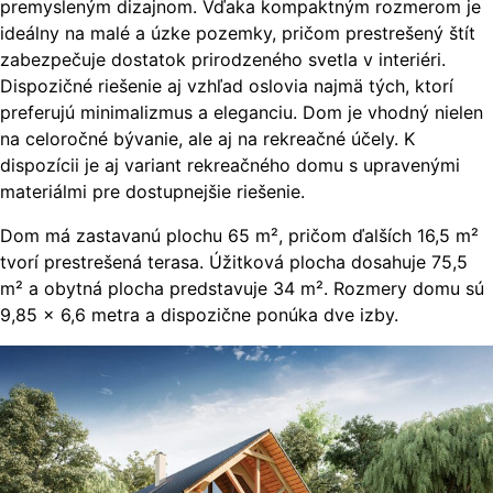
premysleným dizajnom. Vďaka kompaktným rozmerom je
ideálny na malé a úzke pozemky, pričom prestrešený štít
zabezpečuje dostatok prirodzeného svetla v interiéri.
Dispozičné riešenie aj vzhľad oslovia najmä tých, ktorí
preferujú minimalizmus a eleganciu. Dom je vhodný nielen
na celoročné bývanie, ale aj na rekreačné účely. K
dispozícii je aj variant rekreačného domu s upravenými
materiálmi pre dostupnejšie riešenie.
Dom má zastavanú plochu 65 m², pričom ďalších 16,5 m²
tvorí prestrešená terasa. Úžitková plocha dosahuje 75,5
m² a obytná plocha predstavuje 34 m². Rozmery domu sú
9,85 × 6,6 metra a dispozične ponúka dve izby.