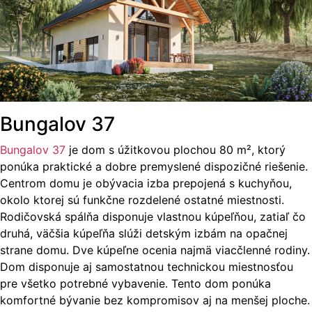
Bungalov 37
Bungalov 37
je dom s úžitkovou plochou 80 m², ktorý
ponúka praktické a dobre premyslené dispozičné riešenie.
Centrom domu je obývacia izba prepojená s kuchyňou,
okolo ktorej sú funkčne rozdelené ostatné miestnosti.
Rodičovská spálňa disponuje vlastnou kúpeľňou, zatiaľ čo
druhá, väčšia kúpeľňa slúži detským izbám na opačnej
strane domu. Dve kúpeľne ocenia najmä viacčlenné rodiny.
Dom disponuje aj samostatnou technickou miestnosťou
pre všetko potrebné vybavenie. Tento dom ponúka
komfortné bývanie bez kompromisov aj na menšej ploche.