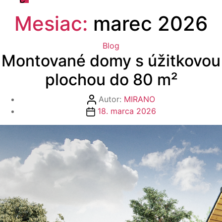
odpovede
Mesiac:
marec 2026
Kategórie
Blog
Montované domy s úžitkovou
plochou do 80 m²
Autor
Autor:
MIRANO
Dátum
článku
18. marca 2026
článku