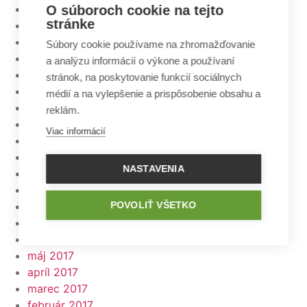
október 2018
O súboroch cookie na tejto
stránke
júl 2018
jún 2018
Súbory cookie používame na zhromažďovanie
máj 2018
a analýzu informácií o výkone a používaní
apríl 2018
stránok, na poskytovanie funkcií sociálnych
marec 2018
médií a na vylepšenie a prispôsobenie obsahu a
február 2018
reklám.
január 2018
Viac informácií
december 2017
november 2017
NASTAVENIA
október 2017
september 2017
august 2017
POVOLIŤ VŠETKO
júl 2017
jún 2017
máj 2017
apríl 2017
marec 2017
február 2017