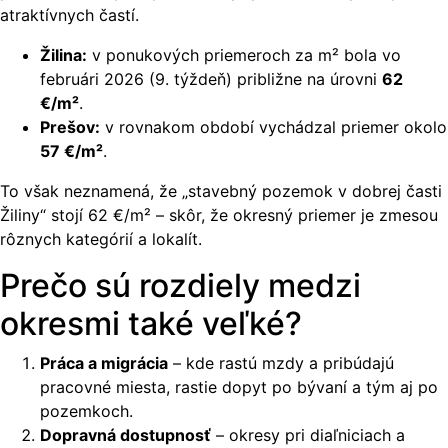
atraktívnych častí.
Žilina:
v ponukových priemeroch za m² bola vo
februári 2026 (9. týždeň) približne na úrovni
62
€/m²
.
Prešov:
v rovnakom období vychádzal priemer okolo
57 €/m²
.
To však neznamená, že „stavebný pozemok v dobrej časti
Žiliny“ stojí 62 €/m² – skôr, že okresný priemer je zmesou
rôznych kategórií a lokalít.
Prečo sú rozdiely medzi
okresmi také veľké?
Práca a migrácia
– kde rastú mzdy a pribúdajú
pracovné miesta, rastie dopyt po bývaní a tým aj po
pozemkoch.
Dopravná dostupnosť
– okresy pri diaľniciach a