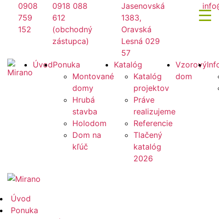
Preskočiť
0908
0918 088
Jasenovská
info
na
759
612
1383,
obsah
152
(obchodný
Oravská
zástupca)
Lesná 029
57
Mirano
Úvod
Ponuka
Katalóg
Vzorový
Inf
Montované
Katalóg
dom
domy
projektov
Hrubá
Práve
stavba
realizujeme
Holodom
Referencie
Dom na
Tlačený
kľúč
katalóg
2026
Mirano
Úvod
Ponuka