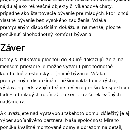
nájdu aj ako rekreačné objekty či víkendové chaty,
prípadne ako štartovacie bývanie pre mladých, ktorí chcú
vlastné bývanie bez vysokého zadlženia. Vďaka
premysleným dispozíciám dokážu aj na menšej ploche
ponúknuť plnohodnotný komfort bývania.
Záver
Domy s úžitkovou plochou do 80 m² dokazujú, že aj na
menšom priestore je možné vytvoriť plnohodnotné,
komfortné a esteticky príjemné bývanie. Vďaka
premysleným dispozíciám, nižším nákladom a rýchlej
výstavbe predstavujú ideálne riešenie pre široké spektrum
ľudí – od mladých rodín až po seniorov či rekreačných
nadšencov.
Ak uvažujete nad výstavbou takéhoto domu, dôležitý je aj
výber spoľahlivého partnera. Naša spoločnosť Mirano
ponúka kvalitné montované domy s dôrazom na detail,