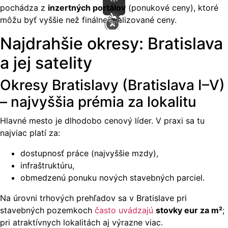
pochádza z
inzertných portálov
(ponukové ceny), ktoré
môžu byť vyššie než finálne realizované ceny.
Najdrahšie okresy: Bratislava
a jej satelity
Okresy Bratislavy (Bratislava I–V)
– najvyššia prémia za lokalitu
Hlavné mesto je dlhodobo cenový líder. V praxi sa tu
najviac platí za:
dostupnosť práce (najvyššie mzdy),
infraštruktúru,
obmedzenú ponuku nových stavebných parciel.
Na úrovni trhových prehľadov sa v Bratislave pri
stavebných pozemkoch
často uvádzajú
stovky eur za m²
;
pri atraktívnych lokalitách aj výrazne viac.