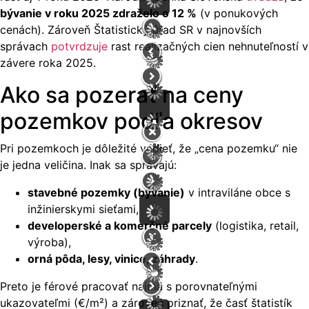
bývanie v roku 2025 zdraželo o 12 %
(v ponukových
cenách). Zároveň Štatistický úrad SR v najnovších
správach
potvrdzuje
rast realizačných cien nehnuteľností v
závere roka 2025.
Ako sa pozerať na ceny
pozemkov podľa okresov
Pri pozemkoch je dôležité vedieť, že „cena pozemku“ nie
je jedna veličina. Inak sa správajú:
stavebné pozemky (bývanie)
v intraviláne obce s
inžinierskymi sieťami,
developerské a komerčné parcely
(logistika, retail,
výroba),
orná pôda, lesy, vinice, záhrady
.
Preto je férové pracovať najmä s porovnateľnými
ukazovateľmi (€/m²) a zároveň priznať, že časť štatistík