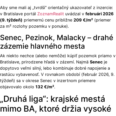
Aby sme mali aj „tvrdší“ orientačný ukazovateľ z inzercie:
v Bratislave portál
ZoznamRealit
uvádzal v
februári 2026
(9. týždeň)
priemernú cenu približne
209 €/m²
(priemer
za m² rozlohy pozemku v ponuke).
Senec, Pezinok, Malacky – drahé
zázemie hlavného mesta
Ak niekto nechce (alebo nemôže) kúpiť pozemok priamo v
Bratislave, prirodzene hľadá v zázemí. Najmä
Senec
je
dopytovo veľmi silný, lebo kombinuje dobré napojenie a
rastúcu vybavenosť. V rovnakom období (február 2026, 9.
týždeň) sa v okrese Senec v inzertnom priemere
objavovalo okolo
132 €/m²
.
„Druhá liga“: krajské mestá
mimo BA, ktoré držia vysoké