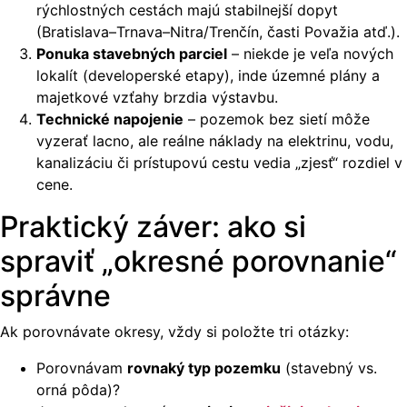
rýchlostných cestách majú stabilnejší dopyt
(Bratislava–Trnava–Nitra/Trenčín, časti Považia atď.).
Ponuka stavebných parciel
– niekde je veľa nových
lokalít (developerské etapy), inde územné plány a
majetkové vzťahy brzdia výstavbu.
Technické napojenie
– pozemok bez sietí môže
vyzerať lacno, ale reálne náklady na elektrinu, vodu,
kanalizáciu či prístupovú cestu vedia „zjesť“ rozdiel v
cene.
Praktický záver: ako si
spraviť „okresné porovnanie“
správne
Ak porovnávate okresy, vždy si položte tri otázky:
Porovnávam
rovnaký typ pozemku
(stavebný vs.
orná pôda)?