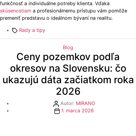
funkčnosť a individuálne potreby klienta. Vďaka
skúsenostiam
a profesionálnemu prístupu vám pomôže
premeniť predstavu o ideálnom bývaní na realitu.
Značky
Rady a tipy
Kategórie
Blog
Ceny pozemkov podľa
okresov na Slovensku: čo
ukazujú dáta začiatkom roka
2026
Autor
Autor:
MIRANO
článku
Dátum
1. marca 2026
článku