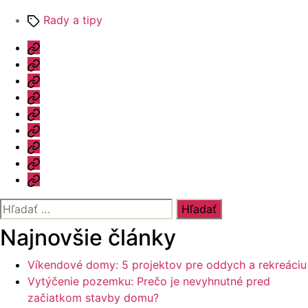
Značky
Rady a tipy
Úvod
Ponuka
Katalóg
Vzorový
dom
Informácie
Naše
výhody
Blog
Otázky
a
Kontakt
odpovede
Vyhľadať:
Najnovšie články
Víkendové domy: 5 projektov pre oddych a rekreáciu
Vytýčenie pozemku: Prečo je nevyhnutné pred
začiatkom stavby domu?