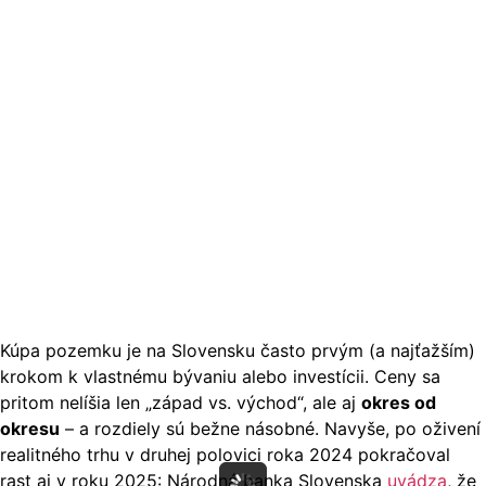
Kúpa pozemku je na Slovensku často prvým (a najťažším)
krokom k vlastnému bývaniu alebo investícii. Ceny sa
pritom nelíšia len „západ vs. východ“, ale aj
okres od
okresu
– a rozdiely sú bežne násobné. Navyše, po oživení
realitného trhu v druhej polovici roka 2024 pokračoval
rast aj v roku 2025: Národná banka Slovenska
uvádza
, že