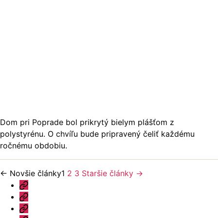
Dom pri Poprade bol prikrytý bielym plášťom z
polystyrénu. O chvíľu bude pripravený čeliť každému
ročnému obdobiu.
Stránkovanie
←
Novšie
články
1
2
3
Staršie
články
→
Úvod
príspevkov
Ponuka
Katalóg