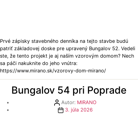
Prvé zápisky stavebného denníka na tejto stavbe budú
patriť základovej doske pre upravený Bungalov 52. Vedeli
ste, že tento projekt je aj naším vzorovým domom? Nech
sa páči nakuknite do jeho vnútra:
https://www.mirano.sk/vzorovy-dom-mirano/
Bungalov 54 pri Poprade
Autor
Autor:
MIRANO
článku
Dátum
3. júla 2026
článku