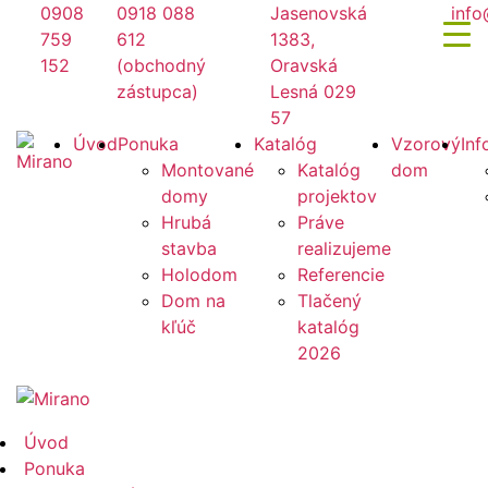
Preskočiť
0908
0918 088
Jasenovská
info
na
759
612
1383,
obsah
152
(obchodný
Oravská
zástupca)
Lesná 029
57
Mirano
Úvod
Ponuka
Katalóg
Vzorový
Inf
Montované
Katalóg
dom
domy
projektov
Hrubá
Práve
stavba
realizujeme
Holodom
Referencie
Dom na
Tlačený
kľúč
katalóg
2026
Mirano
Úvod
Ponuka