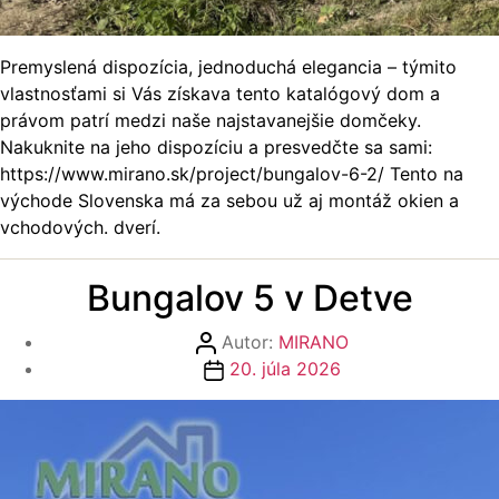
Premyslená dispozícia, jednoduchá elegancia – týmito
vlastnosťami si Vás získava tento katalógový dom a
právom patrí medzi naše najstavanejšie domčeky.
Nakuknite na jeho dispozíciu a presvedčte sa sami:
https://www.mirano.sk/project/bungalov-6-2/ Tento na
východe Slovenska má za sebou už aj montáž okien a
vchodových. dverí.
Bungalov 5 v Detve
Autor
Autor:
MIRANO
článku
Dátum
20. júla 2026
článku