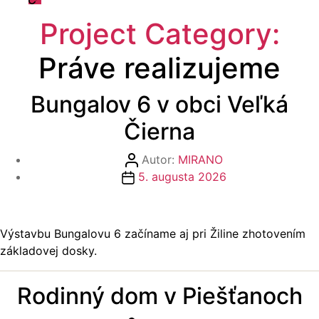
odpovede
Project Category:
Práve realizujeme
Bungalov 6 v obci Veľká
Čierna
Autor
Autor:
MIRANO
Dátum
článku
5. augusta 2026
článku
Výstavbu Bungalovu 6 začíname aj pri Žiline zhotovením
základovej dosky.
Rodinný dom v Piešťanoch