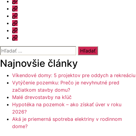
Vzorový
dom
Informácie
Naše
výhody
Blog
Otázky
a
Kontakt
odpovede
Vyhľadať:
Najnovšie články
Víkendové domy: 5 projektov pre oddych a rekreáciu
Vytýčenie pozemku: Prečo je nevyhnutné pred
začiatkom stavby domu?
Malé drevostavby na kľúč
Hypotéka na pozemok – ako získať úver v roku
2026?
Aká je priemerná spotreba elektriny v rodinnom
dome?