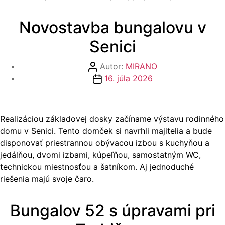
Novostavba bungalovu v
Senici
Autor
Autor:
MIRANO
článku
Dátum
16. júla 2026
článku
Realizáciou základovej dosky začíname výstavu rodinného
domu v Senici. Tento domček si navrhli majitelia a bude
disponovať priestrannou obývacou izbou s kuchyňou a
jedálňou, dvomi izbami, kúpeľňou, samostatným WC,
technickou miestnosťou a šatníkom. Aj jednoduché
riešenia majú svoje čaro.
Bungalov 52 s úpravami pri