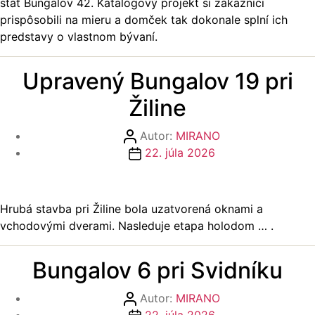
stáť Bungalov 42. Katalógový projekt si zákazníci
prispôsobili na mieru a domček tak dokonale splní ich
predstavy o vlastnom bývaní.
Upravený Bungalov 19 pri
Žiline
Autor
Autor:
MIRANO
článku
Dátum
22. júla 2026
článku
Hrubá stavba pri Žiline bola uzatvorená oknami a
vchodovými dverami. Nasleduje etapa holodom … .
Bungalov 6 pri Svidníku
Autor
Autor:
MIRANO
článku
Dátum
22. júla 2026