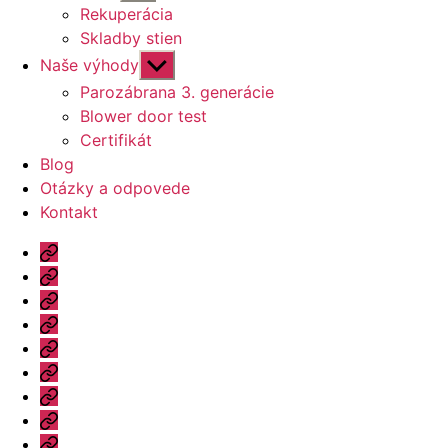
druhú
Rekuperácia
úroveň
Skladby stien
navigácie
Zobraziť
Naše výhody
druhú
Parozábrana 3. generácie
úroveň
Blower door test
navigácie
Certifikát
Blog
Otázky a odpovede
Kontakt
Úvod
Ponuka
Katalóg
Vzorový
dom
Informácie
Naše
výhody
Blog
Otázky
a
Kontakt