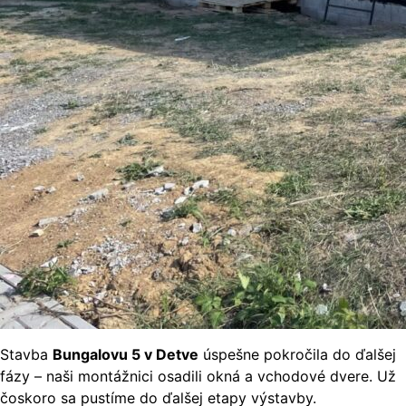
Stavba
Bungalovu 5 v Detve
úspešne pokročila do ďalšej
fázy – naši montážnici osadili okná a vchodové dvere. Už
čoskoro sa pustíme do ďalšej etapy výstavby.