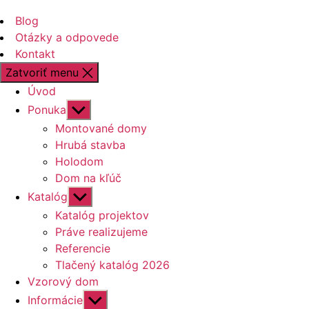
Blog
Otázky a odpovede
Kontakt
Zatvoriť menu
Úvod
Zobraziť
Ponuka
druhú
Montované domy
úroveň
Hrubá stavba
navigácie
Holodom
Dom na kľúč
Zobraziť
Katalóg
druhú
Katalóg projektov
úroveň
Práve realizujeme
navigácie
Referencie
Tlačený katalóg 2026
Vzorový dom
Zobraziť
Informácie