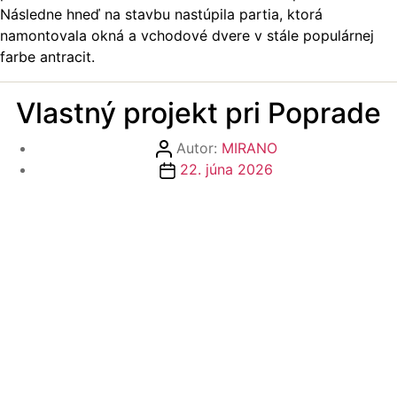
Následne hneď na stavbu nastúpila partia, ktorá
namontovala okná a vchodové dvere v stále populárnej
farbe antracit.
Vlastný projekt pri Poprade
Autor
Autor:
MIRANO
článku
Dátum
22. júna 2026
článku