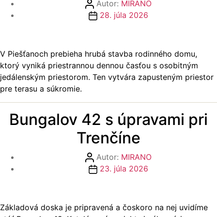
Autor
Autor:
MIRANO
článku
Dátum
28. júla 2026
článku
V Piešťanoch prebieha hrubá stavba rodinného domu,
ktorý vyniká priestrannou dennou časťou s osobitným
jedálenským priestorom. Ten vytvára zapusteným priestor
pre terasu a súkromie.
Bungalov 42 s úpravami pri
Trenčíne
Autor
Autor:
MIRANO
článku
Dátum
23. júla 2026
článku
Základová doska je pripravená a čoskoro na nej uvidíme