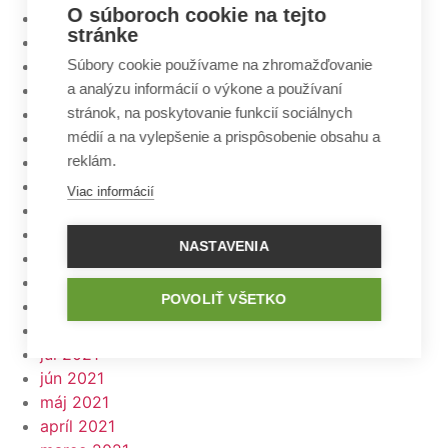
O súboroch cookie na tejto
september 2022
stránke
august 2022
júl 2022
Súbory cookie používame na zhromažďovanie
jún 2022
a analýzu informácií o výkone a používaní
máj 2022
stránok, na poskytovanie funkcií sociálnych
apríl 2022
médií a na vylepšenie a prispôsobenie obsahu a
marec 2022
reklám.
február 2022
Viac informácií
január 2022
december 2021
NASTAVENIA
november 2021
október 2021
POVOLIŤ VŠETKO
september 2021
august 2021
júl 2021
jún 2021
máj 2021
apríl 2021