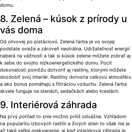
domu.
8. Zelená – kúsok z prírody u
vás doma
Od olivovej po pistáciovú. Zelená farba je vo svojej
podstate svieža a zároveň neutrálna. Udržateľnosť energií
naberá na vážnosti a tak si kúsok zelene môžete zobrať aj
k sebe do svojho nízkoenergetického domu. Pocit
dokonalosti pomôžu dotvoriť aj rastliny, ktorými môžete
dozdobiť svoj interiér. Rastliny dotvoria celkovú atmosféru
a ako bonus pomáhajú s filtráciou vzduchu. Zelená farba
skvele funguje na stenách, sedačkách alebo kreslách.
9. Interiérová záhrada
Na prvý pohľad to znie možno príliš odvážne. Vzhľadom
na popularitu izbových rastlín a živých stien to však nie je
až také veľké prekvapenie, aj keď interiérová záhrada je