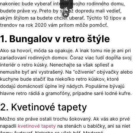
nakoniec bude vyberať interiér svojho rodinného domu,
budete práve vy. Preto by ste už dopredu mali vedieť,
akým štýlom sa budete chcieť uberať. Týchto 10 tipov a
trendov na rok 2020 vám pritom môže pomôcť.
1. Bungalov v retro štýle
Ako sa hovorí, móda sa opakuje. A inak tomu nie je ani pri
zariaďovaní rodinných domov. Čoraz viac ľudí dopĺňa svoj
interiér o retro kúsky. Nenechajte sa však spliesť a
nemusíte byť ani vystrašený. Na “oživenie” obývačky alebo
kuchyne bude stačiť iba niekoľko retro kúskov, ktoré
dodajú domácnosti úplne iný nádych. Populárne bývajú
hlavne retro rádiá a gramofóny, prípadne saré lodné kufre.
2. Kvetinové tapety
Možno ste práve ostali trochu šokovaný. Ak vás ako prvé
napadli
kvetinové tapety
na stenách u babičky, ani sa niet