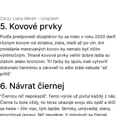
Zdroj: Liana Mikah – Unsplash
5. Kovové prvky
Podľa predpovedí dizajnérov by sa malo v roku 2020 dariť
rôznym kovom od striebra, zlata, medi až po cín. Ani
zmiešanie menovaných kovov by nemalo byť ničím
výnimočným. Tmavé kovové prvky veľmi dobre ladia so
zlatom alebo bronzom. Tri farby by spolu mali vytvoriť
dokonalú harmóniu a zároveň to ešte stále nebude “až
príliš”.
6. Návrat čiernej
“Čiernou nič nepokazíš”. Tento výrok už počul každý z nás.
Čierna tu bola vždy, no teraz ukazuje svoju silu opäť a drží
sa hesla – čím viac, tým lepšie. Skrinky, umývadlá, steny,
povrchové úpravy. Nič neunikne. V minulosti sa čiernej