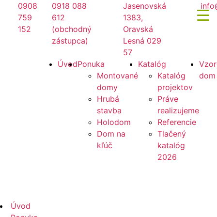
Preskočiť
0908
0918 088
Jasenovská
info
na
759
612
1383,
obsah
152
(obchodný
Oravská
zástupca)
Lesná 029
57
Mirano
Úvod
Ponuka
Katalóg
Vzor
Montované
Katalóg
dom
domy
projektov
Hrubá
Práve
stavba
realizujeme
Holodom
Referencie
Dom na
Tlačený
kľúč
katalóg
2026
Mirano
Úvod