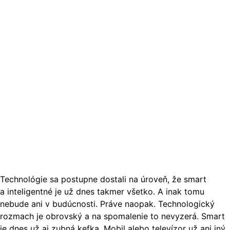
Technológie sa postupne dostali na úroveň, že smart
a inteligentné je už dnes takmer všetko. A inak tomu
nebude ani v budúcnosti. Práve naopak. Technologický
rozmach je obrovský a na spomalenie to nevyzerá. Smart
je dnes už aj zubná kefka. Mobil alebo televízor už ani iný