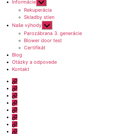
Zobraziť
Informácie
druhú
Rekuperácia
úroveň
Skladby stien
navigácie
Zobraziť
Naše výhody
druhú
Parozábrana 3. generácie
úroveň
Blower door test
navigácie
Certifikát
Blog
Otázky a odpovede
Kontakt
Úvod
Ponuka
Katalóg
Vzorový
dom
Informácie
Naše
výhody
Blog
Otázky