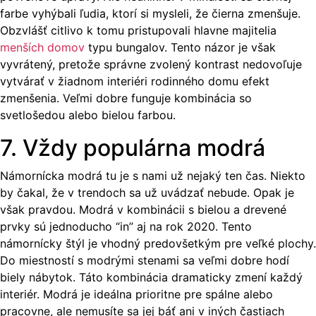
farbe vyhýbali ľudia, ktorí si mysleli, že čierna zmenšuje.
Obzvlášť citlivo k tomu pristupovali hlavne majitelia
menších domov
typu bungalov. Tento názor je však
vyvrátený, pretože správne zvolený kontrast nedovoľuje
vytvárať v žiadnom interiéri rodinného domu efekt
zmenšenia. Veľmi dobre funguje kombinácia so
svetlošedou alebo bielou farbou.
7. Vždy populárna modrá
Námornícka modrá tu je s nami už nejaký ten čas. Niekto
by čakal, že v trendoch sa už uvádzať nebude. Opak je
však pravdou. Modrá v kombinácii s bielou a drevené
prvky sú jednoducho “in” aj na rok 2020. Tento
námornícky štýl je vhodný predovšetkým pre veľké plochy.
Do miestností s modrými stenami sa veľmi dobre hodí
biely nábytok. Táto kombinácia dramaticky zmení každý
interiér. Modrá je ideálna prioritne pre spálne alebo
pracovne, ale nemusíte sa jej báť ani v iných častiach