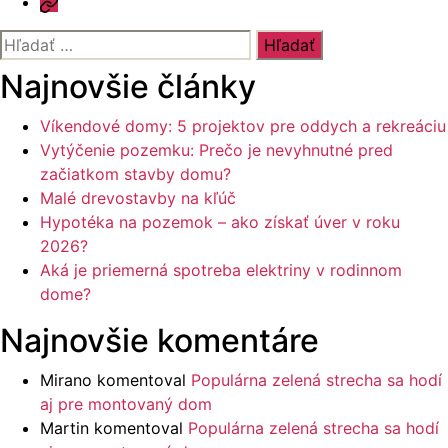
a
Kontakt
odpovede
Vyhľadať:
Najnovšie články
Víkendové domy: 5 projektov pre oddych a rekreáciu
Vytýčenie pozemku: Prečo je nevyhnutné pred
začiatkom stavby domu?
Malé drevostavby na kľúč
Hypotéka na pozemok – ako získať úver v roku
2026?
Aká je priemerná spotreba elektriny v rodinnom
dome?
Najnovšie komentáre
Mirano
komentoval
Populárna zelená strecha sa hodí
aj pre montovaný dom
Martin
komentoval
Populárna zelená strecha sa hodí