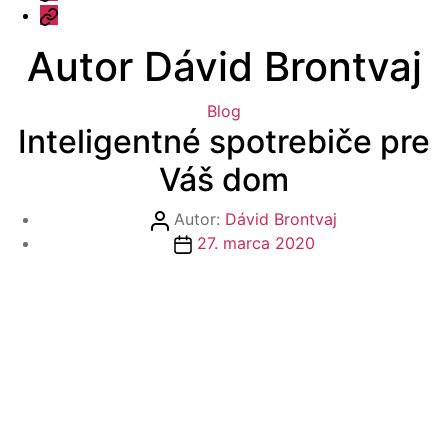
a
Kontakt
odpovede
Autor
Dávid Brontvaj
Kategórie
Blog
Inteligentné spotrebiče pre
Váš dom
Autor
Autor:
Dávid Brontvaj
článku
Dátum
27. marca 2020
článku