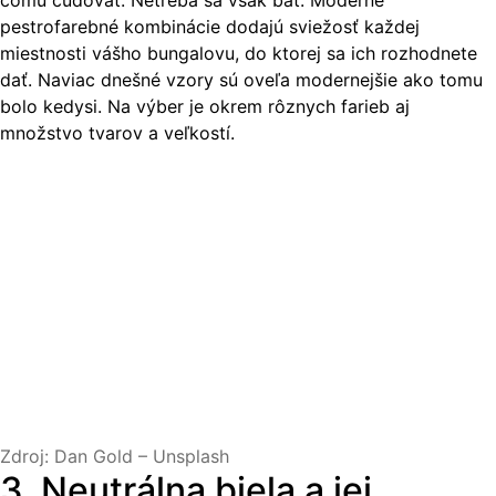
čomu čudovať. Netreba sa však báť. Moderné
pestrofarebné kombinácie dodajú sviežosť každej
miestnosti vášho bungalovu, do ktorej sa ich rozhodnete
dať. Naviac dnešné vzory sú oveľa modernejšie ako tomu
bolo kedysi. Na výber je okrem rôznych farieb aj
množstvo tvarov a veľkostí.
Zdroj: Dan Gold – Unsplash
3. Neutrálna biela a jej