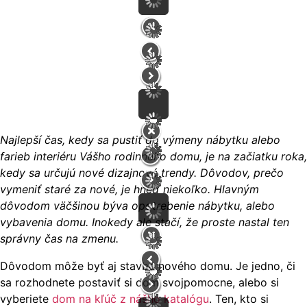
Najlepší čas, kedy sa pustiť do výmeny nábytku alebo
farieb interiéru Vášho rodinného domu, je na začiatku roka,
kedy sa určujú nové dizajnové trendy. Dôvodov, prečo
vymeniť staré za nové, je hneď niekoľko. Hlavným
dôvodom väčšinou býva opotrebenie nábytku, alebo
vybavenia domu. Inokedy ale stačí, že proste nastal ten
správny čas na zmenu.
Dôvodom môže byť aj stavba nového domu. Je jedno, či
sa rozhodnete postaviť si dom svojpomocne, alebo si
vyberiete
dom na kľúč z nášho katalógu
. Ten, kto si