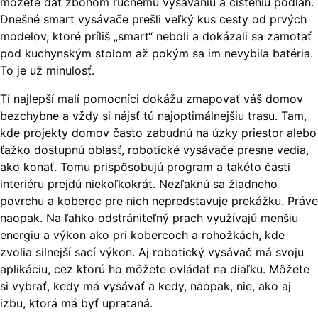
môžete dať zbohom ručnému vysávaniu a čisteniu podláh.
Dnešné smart vysávače prešli veľký kus cesty od prvých
modelov, ktoré príliš „smart“ neboli a dokázali sa zamotať
pod kuchynským stolom až pokým sa im nevybila batéria.
To je už minulosť.
Tí najlepší malí pomocníci dokážu zmapovať váš domov
bezchybne a vždy si nájsť tú najoptimálnejšiu trasu. Tam,
kde projekty domov často zabudnú na úzky priestor alebo
ťažko dostupnú oblasť, robotické vysávače presne vedia,
ako konať. Tomu prispôsobujú program a takéto časti
interiéru prejdú niekoľkokrát. Nezľaknú sa žiadneho
povrchu a koberec pre nich nepredstavuje prekážku. Práve
naopak. Na ľahko odstrániteľný prach využívajú menšiu
energiu a výkon ako pri kobercoch a rohožkách, kde
zvolia silnejší sací výkon. Aj robotický vysávač má svoju
aplikáciu, cez ktorú ho môžete ovládať na diaľku. Môžete
si vybrať, kedy má vysávať a kedy, naopak, nie, ako aj
izbu, ktorá má byť uprataná.