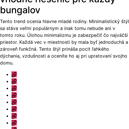
bungalov
Tento trend ocenia hlavne mladé rodiny. Minimalistický štýl
sa stáva veľmi populárnym a inak tomu nebude ani v
tomto roku. Úlohou minimalizmu je zabezpečiť čo najväčší
priestor. Každá vec v miestnosti by mala byť jednoduchá a
zároveň funkčná. Tento štýl prináša pocit ľahkého
dýchania, vzdušnosti a oceníte ho aj pri upratovaní svojho
domu.
Úvod
Ponuka
Katalóg
Vzorový
dom
Informácie
Naše
výhody
Blog
Otázky