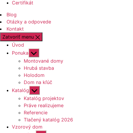
Certifikát
Blog
Otázky a odpovede
Kontakt
Zatvoriť menu
Úvod
Zobraziť
Ponuka
druhú
Montované domy
úroveň
Hrubá stavba
navigácie
Holodom
Dom na kľúč
Zobraziť
Katalóg
druhú
Katalóg projektov
úroveň
Práve realizujeme
navigácie
Referencie
Tlačený katalóg 2026
Vzorový dom